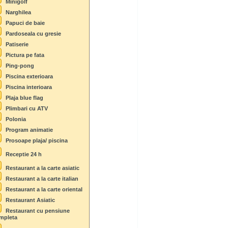
Minigolf
Narghilea
Papuci de baie
Pardoseala cu gresie
Patiserie
Pictura pe fata
Ping-pong
Piscina exterioara
Piscina interioara
Plaja blue flag
Plimbari cu ATV
Polonia
Program animatie
Prosoape plaja/ piscina
Receptie 24 h
Restaurant a la carte asiatic
Restaurant a la carte italian
Restaurant a la carte oriental
Restaurant Asiatic
Restaurant cu pensiune
mpleta