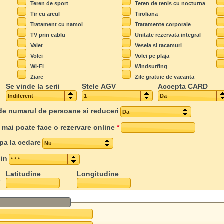
Teren de sport
Teren de tenis cu nocturna
Tir cu arcul
Tiroliana
Tratament cu namol
Tratamente corporale
TV prin cablu
Unitate rezervata integral
Valet
Vesela si tacamuri
Volei
Volei pe plaja
Wi-Fi
Windsurfing
Ziare
Zile gratuie de vacanta
Se vinde la serii
Stele AGV
Accepta CARD
Indiferent
1
Da
e de numarul de persoane si reduceri
Da
e mai poate face o rezervare online
*
ipa la cedare
Nu
din
* * *
Latitudine
Longitudine
s