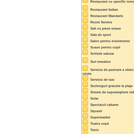
Restaurant cu specific rom
Restaurant Italian
Restaurant Mandarin
Room Service
Sah cu piese uriase
Sala de sport
Salon pentru evenimente
Scaun pentru copii
Schimb valutar
Seri tematice
Serviciu de pastrare a obiec
uitate
Serviciu de taxi
Sezlonguri gratuite la plaja
Sistem de supraveghere vi
Solar
Spectacol cabaret
Squash
Supermarket
Teatru copii
Tenis