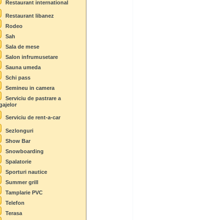
Restaurant international
Restaurant libanez
Rodeo
Sah
Sala de mese
Salon infrumusetare
Sauna umeda
Schi pass
Semineu in camera
Serviciu de pastrare a
gajelor
Serviciu de rent-a-car
Sezlonguri
Show Bar
Snowboarding
Spalatorie
Sporturi nautice
Summer grill
Tamplarie PVC
Telefon
Terasa