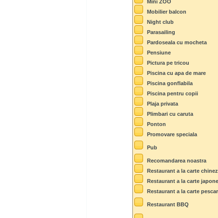
Mini ZOO
Mobilier balcon
Night club
Parasailing
Pardoseala cu mocheta
Pensiune
Pictura pe tricou
Piscina cu apa de mare
Piscina gonflabila
Piscina pentru copii
Plaja privata
Plimbari cu caruta
Ponton
Promovare speciala
Pub
Recomandarea noastra
Restaurant a la carte chine
Restaurant a la carte japon
Restaurant a la carte pesca
Restaurant BBQ