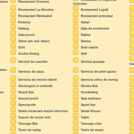
anesc
Restaurant Grecesc
inclusive
Restaurant La Rosetta
Restaurant Layali
Restaurant Mermaind
Restaurant principal
Rummy
Safari
Sailing
Sala de conferinte
Sala jocuri
Salina
Salon ptr. mic dejun
Sauna
Schi
Schi nautic
Scuba-diving
Seif
Servicii de transfer
Servicii postale
ba
telor
Serviciu de paza
Serviciu de prim ajutor
Serviciu de trezire clienti
Serviciu zilnic de menaj
Sezlonguri si umbrele
Shisha Bar
deo
Snack Bar
Snorkeling
Sound proof
Spa-welness
Spectacole
Sport bar
Statie incarcare masini electrice
Steak House
Suport de uscat rufe
Table
Teenage Bar
Teenage club
Tenis de camp
Tenis de masa