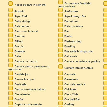
Acomodare familiala
Acces cu card in camera
personalizata
Aerobic
Amfiteatru
Aqua Park
AquaLounge Bar
Baby sitting
Badminton
Baie cu dus
Baie turceasca
Bancomat in hotel
Bar
Baschet
Bazin
Biliard
Birdwatching
Boccia
Bowling
Braserie
Bucatarie la dispozitie
Caiac
Calcatorie
Camere cu balcon
Camere cu vedere la gradina
Camere pentru persoane cu
Camete interconectate
dizabilitati
Carti de joc
Carusele
Casute in copac
Catamaran
Ceainarie
Centrala termica
Centru tratament balneo
Chicineta
Ciocolaterie
Circu Club
Coafor
Cocktail Bar
Cuptor cu microunde
Curling