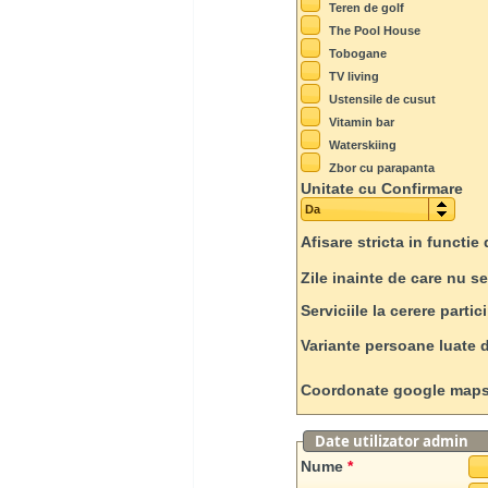
Teren de golf
The Pool House
Tobogane
TV living
Ustensile de cusut
Vitamin bar
Waterskiing
Zbor cu parapanta
Unitate cu Confirmare
Da
Afisare stricta in functi
Zile inainte de care nu s
Serviciile la cerere partic
Variante persoane luate 
Coordonate google map
Date utilizator admin
Nume
*