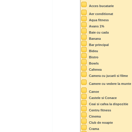
Acces bucatarie
Aer conditionat
Aqua fitness
Avans 1%
Baie cu cada
Banana
Bar principal
Bideu
Bistro
Bowls
Cafenea
Camera cu jucarii si filme
Camere cu vedere la munte
Canoe
Castele si Conace
Ceai si cafea la dispozitie
Centru fitness
Cinema
Club de noapte
Crama