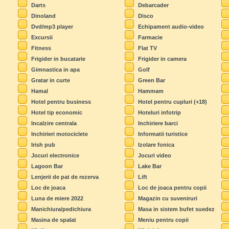
Darts
Debarcader
Dinoland
Disco
Dvd/mp3 player
Echipament audio-video
Excursii
Farmacie
Fitness
Flat TV
Frigider in bucatarie
Frigider in camera
Gimnastica in apa
Golf
Gratar in curte
Green Bar
Hamal
Hammam
Hotel pentru business
Hotel pentru cupluri (+18)
Hotel tip economic
Hoteluri infotrip
Incalzire centrala
Inchiriere barci
Inchirieri motociclete
Informatii turistice
Irish pub
Izolare fonica
Jocuri electronice
Jocuri video
Lagoon Bar
Lake Bar
Lenjerii de pat de rezerva
Lift
Loc de joaca
Loc de joaca pentru copii
Luna de miere 2022
Magazin cu suveniruri
Manichiura/pedichiura
Masa in sistem bufet suedez
Masina de spalat
Meniu pentru copii