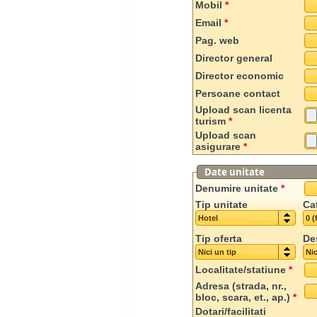
Mobil
*
Email
*
Pag. web
Director general
Director economic
Persoane contact
Upload scan licenta
turism
*
Upload scan
asigurare
*
Date unitate
Denumire unitate
*
Tip unitate
Ca
Hotel
0 (
Tip oferta
De
Nici un tip
Nic
Localitate/statiune
*
Adresa (strada, nr.,
bloc, scara, et., ap.)
*
Dotari/facilitati