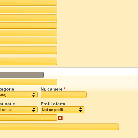
tegorie
Nr. camere
*
fara)
stinatie
Profil oferta
i un tip
Nici un profil