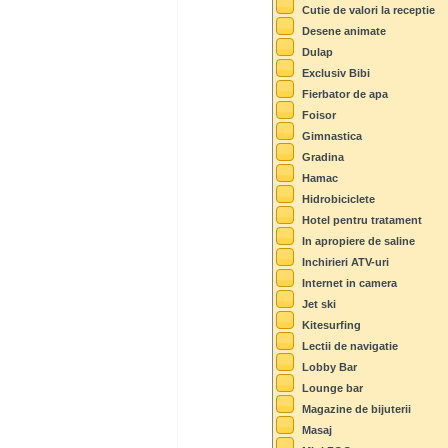
Cutie de valori la receptie
Desene animate
Dulap
Exclusiv Bibi
Fierbator de apa
Foisor
Gimnastica
Gradina
Hamac
Hidrobiciclete
Hotel pentru tratament
In apropiere de saline
Inchirieri ATV-uri
Internet in camera
Jet ski
Kitesurfing
Lectii de navigatie
Lobby Bar
Lounge bar
Magazine de bijuterii
Masaj