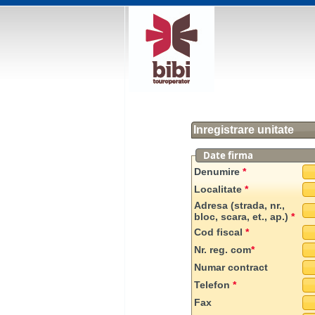
Inregistrare unitate
Date firma
Denumire
*
Localitate
*
Adresa (strada, nr.,
bloc, scara, et., ap.)
*
Cod fiscal
*
Nr. reg. com
*
Numar contract
Telefon
*
Fax