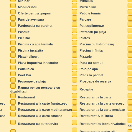
Minibar
Miniclub
Mobilier nou
Muzica live
Oferte pentru grupuri
Paddle tennis
Parc de aventura
Parcare
Pardoseala cu parchet
Pat suplimentar
Pescuit
Petreceri pe plaja
Pier Bar
Pilates
Piscina cu apa termala
Piscina cu hidromasaj
Piscina incalzita
Piscina infinita
Pista heliport
Pizzarie
Plasa impotriva insectelor
Plata cu cardul
Policlinica
Polo pe apa
Pool Bar
Pranz la pachet
Prosoape de plaja
Prosoape de rezerva
Rampa pentru persoane cu
Receptie
dizabilitati
Restaurant
Restaurant a la carte
zesc
Restaurant a la carte frantuzesc
Restaurant a la carte grecesc
ez
Restaurant a la carte mediteranean
Restaurant a la carte mexican
resc
Restaurant a la carte turcesc
Restaurant A la Turka
Restaurant cu autoservire
Restaurant cu bonuri valorice
co
Restaurant in regim all