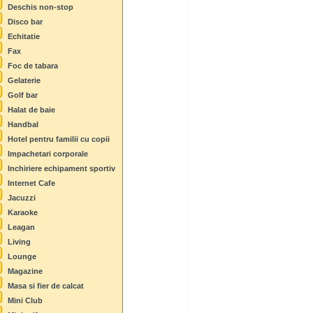
Deschis non-stop
Disco bar
Echitatie
Fax
Foc de tabara
Gelaterie
Golf bar
Halat de baie
Handbal
Hotel pentru familii cu copii
Impachetari corporale
Inchiriere echipament sportiv
Internet Cafe
Jacuzzi
Karaoke
Leagan
Living
Lounge
Magazine
Masa si fier de calcat
Mini Club